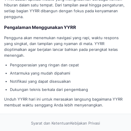
hiburan dalam satu tempat. Dari tampilan awal hingga pengaturan,
setiap bagian YYRR dibangun dengan fokus pada kenyamanan
pengguna.
Pengalaman Menggunakan YYRR
Pengguna akan menemukan navigasi yang rapi, waktu respons
yang singkat, dan tampilan yang nyaman di mata. YYRR
dioptimalkan agar berjalan lancar bahkan pada perangkat kelas
menengah.
Pengoperasian yang ringan dan cepat
Antarmuka yang mudah dipahami
Notifikasi yang dapat disesuaikan
Dukungan teknis berkala dari pengembang
Unduh YYRR hari ini untuk merasakan langsung bagaimana YYRR
membuat waktu senggang Anda lebih menyenangkan.
Syarat dan Ketentuan
Kebijakan Privasi