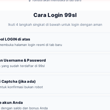
🔓 Tombol akan membuka di tab baru
Cara Login 99sl
Ikuti 4 langkah singkat di bawah untuk login dengan aman
bol LOGIN di atas
embuka halaman login resmi di tab baru
an Username & Password
yang sudah terdaftar di 99sl
i Captcha (jika ada)
untuk konfirmasi bukan robot
e akun Anda
n dengan saldo dan bonus Anda