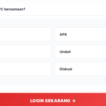
 PC bersamaan?
APK
Unduh
Diskusi
LOGIN SEKARANG →