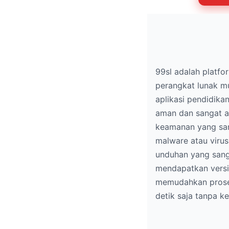
99sl adalah platfo
perangkat lunak mu
aplikasi pendidik
aman dan sangat 
keamanan yang sang
malware atau viru
unduhan yang sang
mendapatkan versi
memudahkan proses
detik saja tanpa k