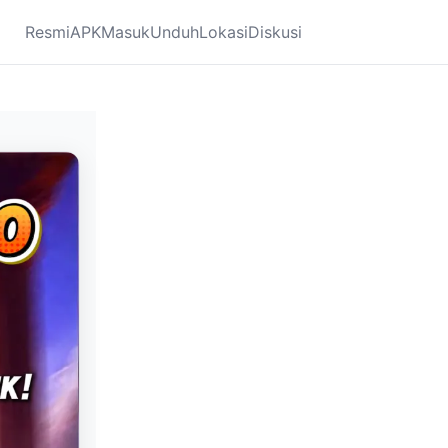
Resmi
APK
Masuk
Unduh
Lokasi
Diskusi