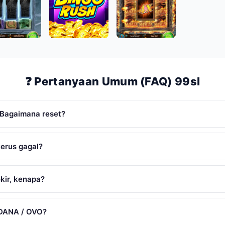
❓ Pertanyaan Umum (FAQ) 99sl
Bagaimana reset?
terus gagal?
kir, kenapa?
i DANA / OVO?