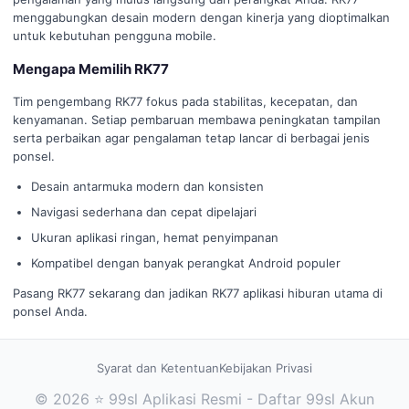
menggabungkan desain modern dengan kinerja yang dioptimalkan
untuk kebutuhan pengguna mobile.
Mengapa Memilih RK77
Tim pengembang RK77 fokus pada stabilitas, kecepatan, dan
kenyamanan. Setiap pembaruan membawa peningkatan tampilan
serta perbaikan agar pengalaman tetap lancar di berbagai jenis
ponsel.
Desain antarmuka modern dan konsisten
Navigasi sederhana dan cepat dipelajari
Ukuran aplikasi ringan, hemat penyimpanan
Kompatibel dengan banyak perangkat Android populer
Pasang RK77 sekarang dan jadikan RK77 aplikasi hiburan utama di
ponsel Anda.
Syarat dan Ketentuan
Kebijakan Privasi
© 2026 ⭐ 99sl Aplikasi Resmi - Daftar 99sl Akun