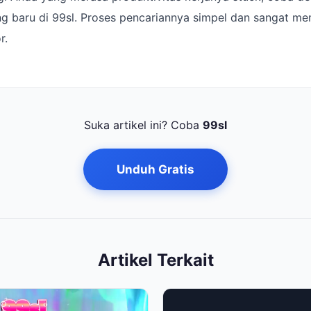
 baru di 99sl. Proses pencariannya simpel dan sangat mem
r.
Suka artikel ini? Coba
99sl
Unduh Gratis
Artikel Terkait