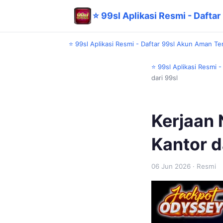
⭐ 99sl Aplikasi Resmi - Dafta
⭐ 99sl Aplikasi Resmi - Daftar 99sl Akun Aman Te
⭐ 99sl Aplikasi Resmi 
dari 99sl
Kerjaan 
Kantor d
06 Jun 2026
· Resmi