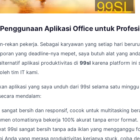
 Penggunaan Aplikasi Office untuk Profes
n-rekan pekerja. Sebagai karyawan yang setiap hari berur
poran yang deadline-nya mepet, saya butuh alat yang anda
ternatif aplikasi produktivitas di
99sl
karena platform ini 
leh tim IT kami.
n aplikasi yang saya unduh dari 99sl selama satu minggu 
a secara mendalam:
 sangat bersih dan responsif, cocok untuk multitasking bera
umen otomatisnya bekerja 100% akurat tanpa error format.
ewat 99sl sangat bersih tanpa ada iklan yang mengganggu fo
i Anda yang merasa produktivitas kerjanya stuck, coba deh