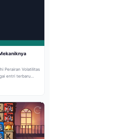
 Mekaniknya
i Perairan Volatilitas
gai entri terbaru
ah...