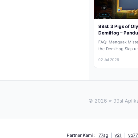
99sl: 3 Pigs of Ol
DemiHog – Pandu
FAQ: Menguak Mister
the DemiHog Siap un
unik? 3 Pigs...
02 Jul 2026
© 2026 ⭐ 99sl Aplika
Partner Kami：
77ag
|
v21
|
vo77