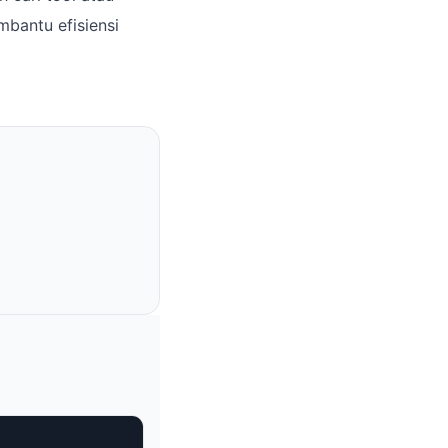
bantu efisiensi