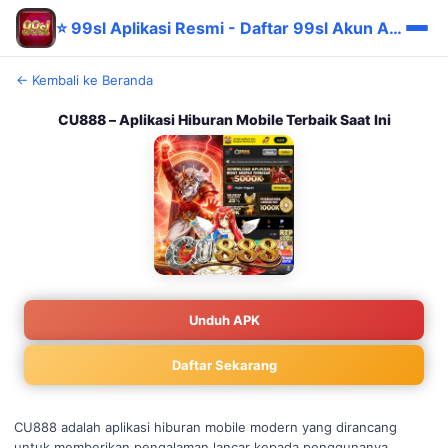
⭐ 99sl Aplikasi Resmi - Daftar 99sl Akun Aman Terbaru
← Kembali ke Beranda
CU888 – Aplikasi Hiburan Mobile Terbaik Saat Ini
Unduh APK
Daftar Sekarang
CU888 adalah aplikasi hiburan mobile modern yang dirancang
untuk memberikan pengalaman lancar kepada penggunanya.