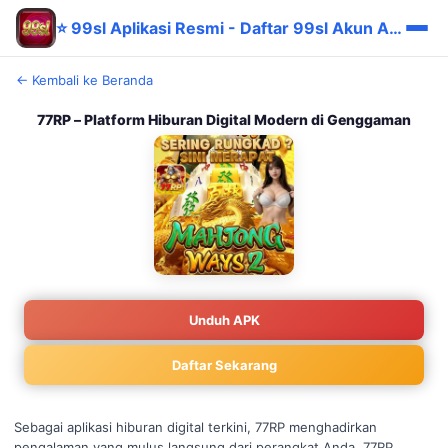
⭐ 99sl Aplikasi Resmi - Daftar 99sl Akun Aman Terbaru
← Kembali ke Beranda
77RP – Platform Hiburan Digital Modern di Genggaman
Unduh APK
Daftar Sekarang
Sebagai aplikasi hiburan digital terkini, 77RP menghadirkan
pengalaman yang mulus langsung dari perangkat Anda. 77RP